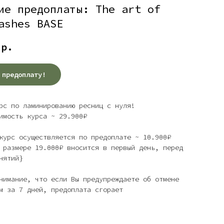
ие предоплаты: The art of
ashes BASE
р.
 предоплату!
рс по ламинированию ресниц с нуля!
имость курса ~ 29.900₽
курс осуществляется по предоплате ~ 10.900₽
 размере 19.000₽ вносится в первый день, перед
нятий}
нимание, что если Вы предупреждаете об отмене
м за 7 дней, предоплата сгорает