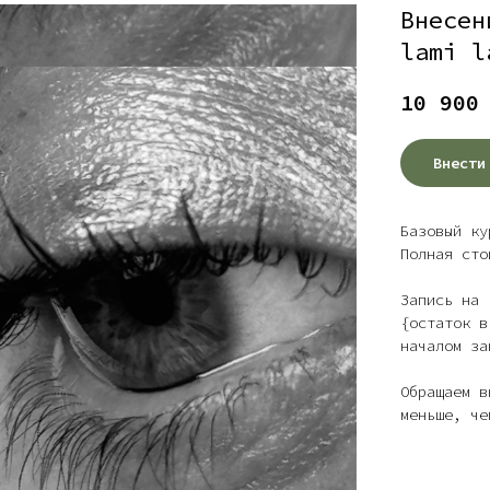
Внесен
lami l
10 900
Внести
Базовый ку
Полная сто
Запись на 
{остаток в
началом за
Обращаем в
меньше, че