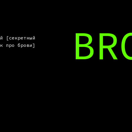
BR
й [секретный
к про брови]