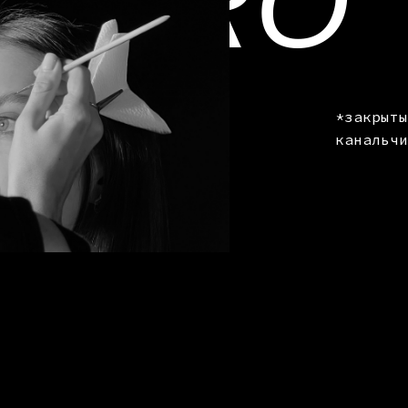
PRO
*закрыты
канальчи